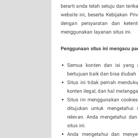
berarti anda telah setuju dan ter
website ini, beserta Kebijakan Pri
dengan persyaratan dan ketent
menggunakan layanan situs ini.
Penggunaan situs ini mengacu pad
Semua konten dan isi yang 
bertujuan baik dan bisa diubah
Situs ini tidak pernah menduku
konten ilegal, dan hal melangg
Situs ini menggunakan cookies
ditujukan untuk mengetahui 
relevan. Anda mengetahui dan
situs ini.
Anda mengetahui dan menyet