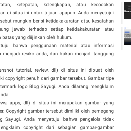
atan, ketepatan, kelengkapan, atau kecocokan
an di situs ini untuk tujuan apapun. Anda menyetujui
sebut mungkin berisi ketidakakuratan atau kesalahan
gung jawab terhadap setiap ketidakakuratan atau
 batas yang diijinkan oleh hukum.
ujui bahwa penggunaan material atau informasi
ya menjadi resiko anda, dan bukan menjadi tanggung
hot tutorial, review, dll) di situs ini dibuat oleh
ki copyright penuh dari gambar tersebut. Gambar tipe
atermark logo Blog Sayugi. Anda dilarang mengklaim
anda.
ews, apps, dll) di situs ini merupakan gambar yang
r. Copyright gambar tersebut dimiliki oleh pemegang
og Sayugi. Anda menyetujui bahwa pengelola tidak
engklaim copyright dari sebagian gambar-gambar