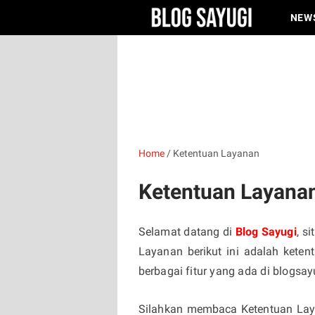
NEW
Home
/
Ketentuan Layanan
Ketentuan Layana
Selamat datang di
Blog Sayugi
, s
Layanan berikut ini adalah keten
berbagai fitur yang ada di blogsa
Silahkan membaca Ketentuan Laya