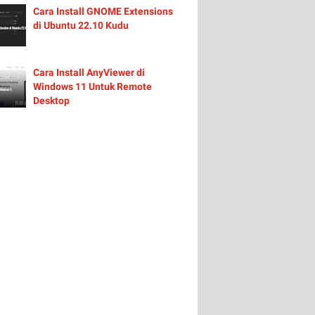
Cara Install GNOME Extensions
di Ubuntu 22.10 Kudu
Cara Install AnyViewer di
Windows 11 Untuk Remote
Desktop