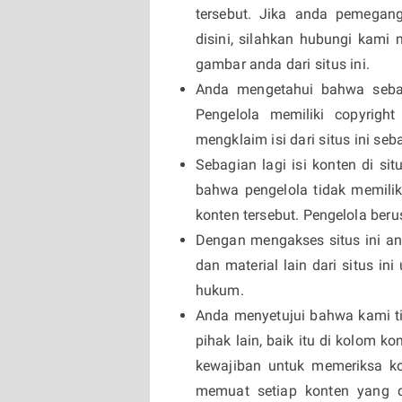
tersebut. Jika anda pemegang
disini, silahkan hubungi kami
gambar anda dari situs ini.
Anda mengetahui bahwa sebagi
Pengelola memiliki copyright
mengklaim isi dari situs ini seb
Sebagian lagi isi konten di si
bahwa pengelola tidak memilik
konten tersebut. Pengelola be
Dengan mengakses situs ini an
dan material lain dari situs in
hukum.
Anda menyetujui bahwa kami t
pihak lain, baik itu di kolom 
kewajiban untuk memeriksa ko
memuat setiap konten yang d