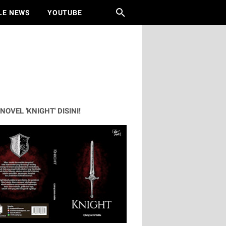
LE NEWS
YOUTUBE
 NOVEL 'KNIGHT' DISINI!