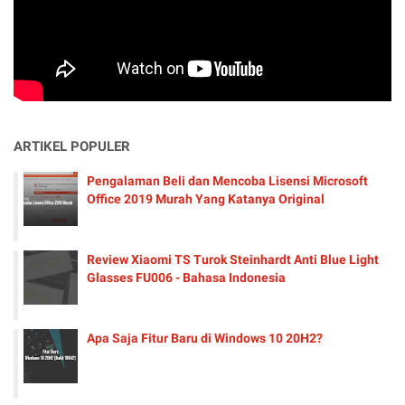
ARTIKEL POPULER
Pengalaman Beli dan Mencoba Lisensi Microsoft
Office 2019 Murah Yang Katanya Original
Review Xiaomi TS Turok Steinhardt Anti Blue Light
Glasses FU006 - Bahasa Indonesia
Apa Saja Fitur Baru di Windows 10 20H2?