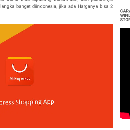
langka banget diindonesia, jika ada Harganya bisa 2
CAR
WIN
STO