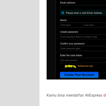
Kamu bisa mendaftar AliExpress
d