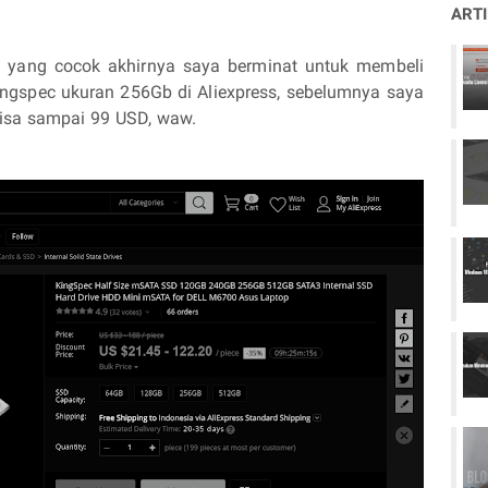
ART
k yang cocok akhirnya saya berminat untuk membeli
ngspec ukuran 256Gb di Aliexpress, sebelumnya saya
isa sampai 99 USD, waw.