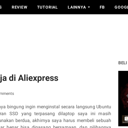
S
REVIEW
TUTORIAL
LAINNYA
FB
GOOG
BELI
a di Aliexpress
omments
aya bingung ingin menginstal secara langsung Ubuntu
an SSD yang terpasang dilaptop saya ini masih
gunakan berdua, akhirnya saya harus membeli sebuah
r benar bisa dipasang bersamaan, dan pilihannya