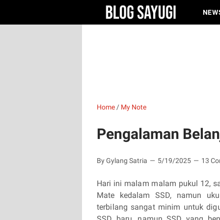
NEW
Home
/
My Note
Pengalaman Belanj
By Gylang Satria
5/19/2025
13 C
Hari ini malam malam pukul 12, s
Mate kedalam SSD, namun ukur
terbilang sangat minim untuk di
SSD baru, namun SSD yang bena