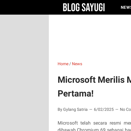
NEW
Home
/
News
Microsoft Merilis
Pertama!
By Gylang Satria
6/02/2025
No C
Microsoft telah secara resmi me
dibawah Chromium 69 sebagai bag