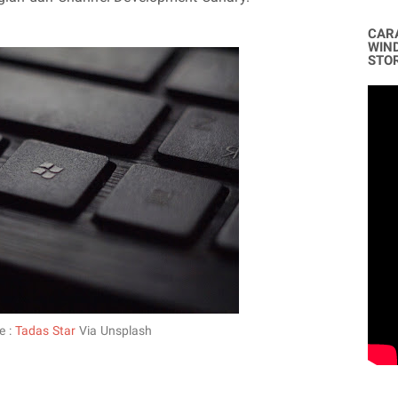
CAR
WIN
STO
e :
Tadas Star
Via Unsplash