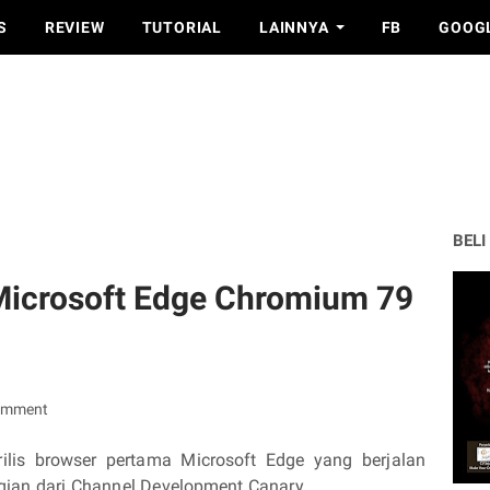
S
REVIEW
TUTORIAL
LAINNYA
FB
GOOG
BELI
 Microsoft Edge Chromium 79
omment
rilis browser pertama Microsoft Edge yang berjalan
ian dari Channel Development Canary.