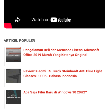
ARTIKEL POPULER
Pengalaman Beli dan Mencoba Lisensi Microsoft
Office 2019 Murah Yang Katanya Original
Review Xiaomi TS Turok Steinhardt Anti Blue Light
Glasses FU006 - Bahasa Indonesia
Apa Saja Fitur Baru di Windows 10 20H2?