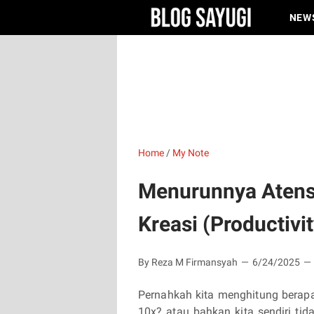
NEW
Home
/
My Note
Menurunnya Atens
Kreasi (Productivi
By Reza M Firmansyah
6/24/2025
Pernahkah kita menghitung berapa
10x? atau bahkan kita sendiri ti