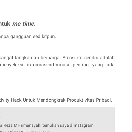
untuk
me time
.
anpa gangguan sedikitpun.
angat langka dan berharga. Atensi itu sendiri adalah
enyeleksi informasi-informasi penting yang ada
tivity Hack Untuk Mendongkrak Produktivitas Pribadi.
h
a Reza M Firmansyah, temukan saya di instagram