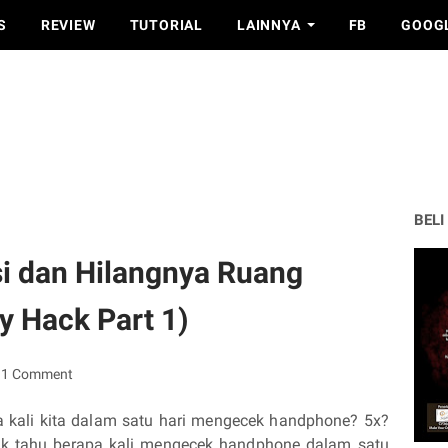
S
REVIEW
TUTORIAL
LAINNYA
FB
GOOG
BELI
i dan Hilangnya Ruang
ty Hack Part 1)
1 Comment
 kali kita dalam satu hari mengecek handphone? 5x?
dak tahu berapa kali mengecek handphone dalam satu