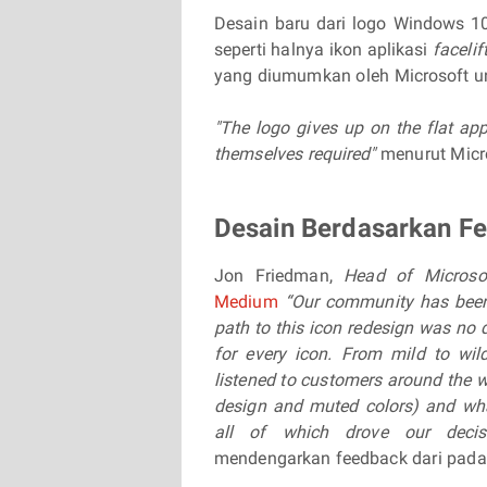
Desain baru dari logo Windows 1
seperti halnya ikon aplikasi
faceli
yang diumumkan oleh Microsoft unt
"The logo gives up on the flat a
themselves required"
menurut Micr
Desain Berdasarkan F
Jon Friedman,
Head of Microso
Medium
“Our community has been 
path to this icon redesign was no 
for every icon. From mild to wil
listened to customers around the w
design and muted colors) and what
all of which drove our deci
mendengarkan feedback dari pada