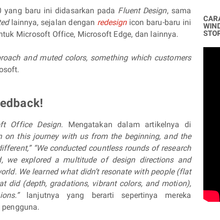
0 yang baru ini didasarkan pada
Fluent Design
, sama
CAR
fted
lainnya, sejalan dengan
redesign
icon baru-baru ini
WIN
STO
uk Microsoft Office, Microsoft Edge, dan lainnya.
pproach and muted colors, something which customers
osoft.
eedback!
ft Office Design.
Mengatakan dalam artikelnya di
on this journey with us from the beginning, and the
different,” “We conducted countless rounds of research
d, we explored a multitude of design directions and
orld. We learned what didn’t resonate with people (flat
 did (depth, gradations, vibrant colors, and motion),
sions.”
lanjutnya yang berarti sepertinya mereka
 pengguna.