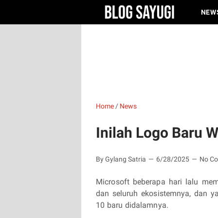
NEW
Home
/
News
Inilah Logo Baru 
By Gylang Satria
6/28/2025
No C
Microsoft beberapa hari lalu me
dan seluruh ekosistemnya, dan y
10 baru didalamnya.