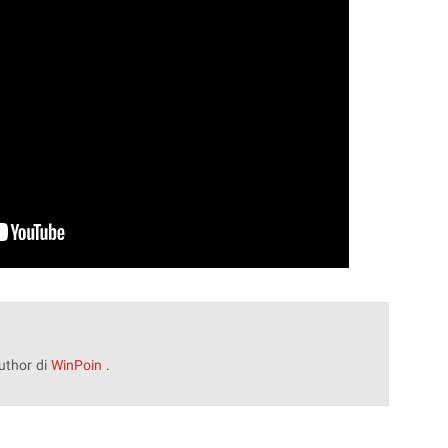
uthor di
WinPoin
.