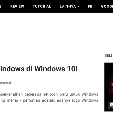
S
REVIEW
TUTORIAL
LAINNYA
FB
GOOG
BELI
Windows di Windows 10!
omment
mperkenalkan beberapa set icon baru untuk Windows
ang menarik perhatian adalah, adanya logo Windows