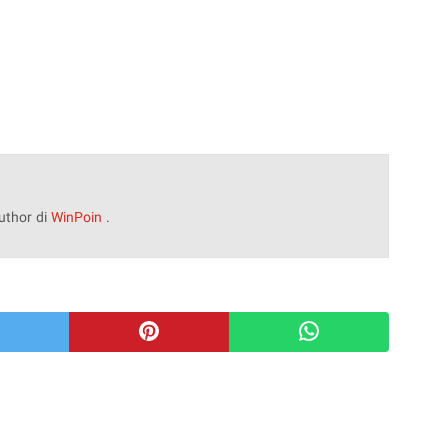
uthor di
WinPoin
.