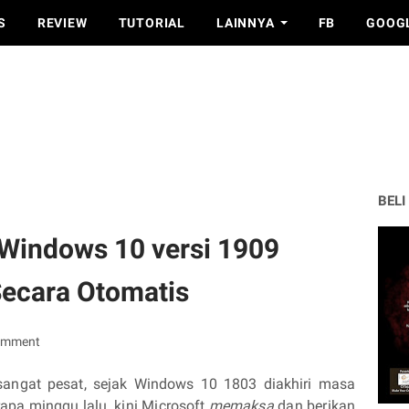
S
REVIEW
TUTORIAL
LAINNYA
FB
GOOG
BELI
 Windows 10 versi 1909
Secara Otomatis
omment
ngat pesat, sejak Windows 10 1803 diakhiri masa
apa minggu lalu, kini Microsoft
memaksa
dan berikan