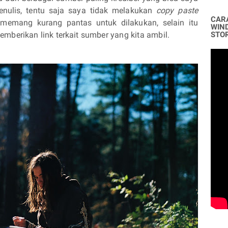
nulis, tentu saja saya tidak melakukan
copy paste
CAR
 memang kurang pantas untuk dilakukan, selain itu
WIN
mberikan link terkait sumber yang kita ambil.
STO