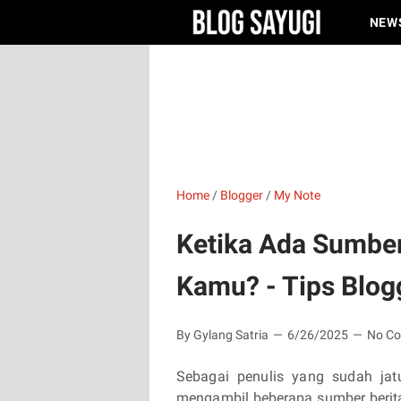
NEW
Home
/
Blogger
/
My Note
Ketika Ada Sumbe
Kamu? - Tips Blog
By Gylang Satria
6/26/2025
No C
Sebagai penulis yang sudah jat
mengambil beberapa sumber berita