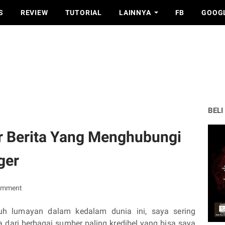
S
REVIEW
TUTORIAL
LAINNYA
FB
GOOG
BELI
r Berita Yang Menghubungi
ger
omment
uh lumayan dalam kedalam dunia ini, saya sering
 dari berbagai sumber paling kredibel yang bisa saya