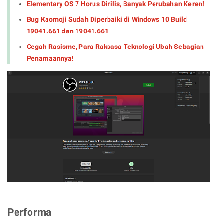
Elementary OS 7 Horus Dirilis, Banyak Perubahan Keren!
Bug Kaomoji Sudah Diperbaiki di Windows 10 Build
19041.661 dan 19041.661
Cegah Rasisme, Para Raksasa Teknologi Ubah Sebagian
Penamaannya!
Performa