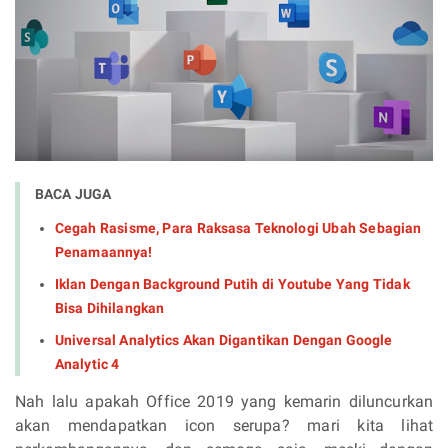
BACA JUGA
Cegah Rasisme, Para Raksasa Teknologi Ubah Sebagian
Penamaannya!
Iklan Dengan Background Putih di Youtube Yang Tidak
Bisa Dihilangkan
Universal Analytics Akan Digantikan Dengan Google
Analytic 4
Nah lalu apakah Office 2019 yang kemarin diluncurkan
akan mendapatkan icon serupa? mari kita lihat