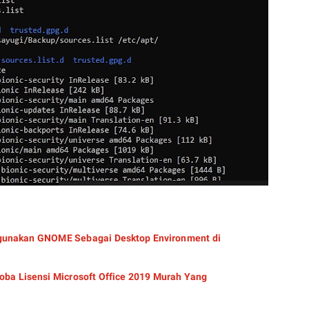
unakan GNOME Sebagai Desktop Environment di
ba Lisensi Microsoft Office 2019 Murah Yang