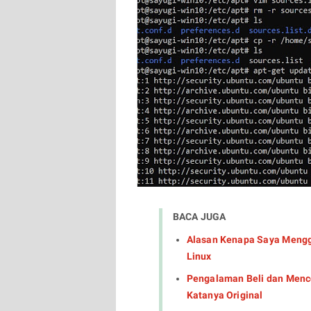
BACA JUGA
Alasan Kenapa Saya Mengg
Linux
Pengalaman Beli dan Menco
Katanya Original