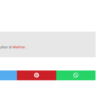
uthor di
WinPoin
.