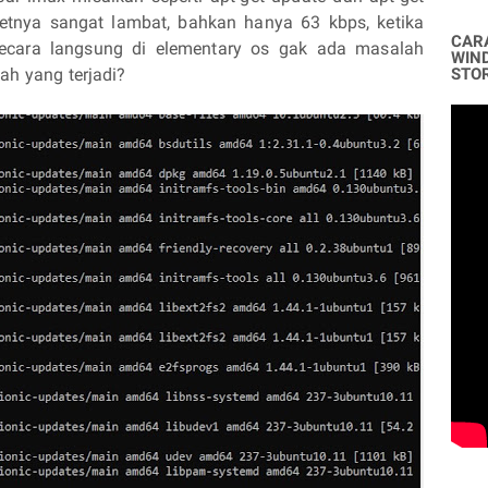
netnya sangat lambat, bahkan hanya 63 kbps, ketika
CAR
ecara langsung di elementary os gak ada masalah
WIN
ah yang terjadi?
STO