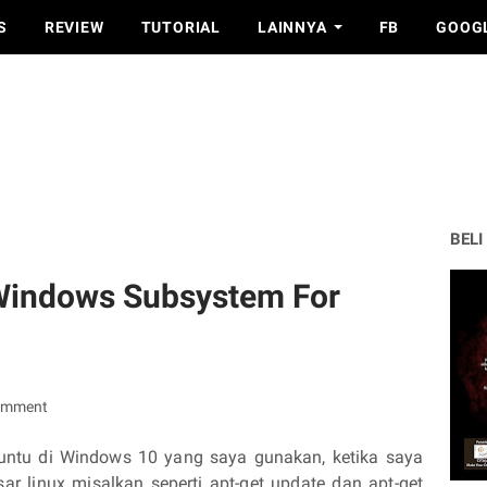
S
REVIEW
TUTORIAL
LAINNYA
FB
GOOG
BELI
Windows Subsystem For
omment
untu di Windows 10 yang saya gunakan, ketika saya
ar linux misalkan seperti apt-get update dan apt-get