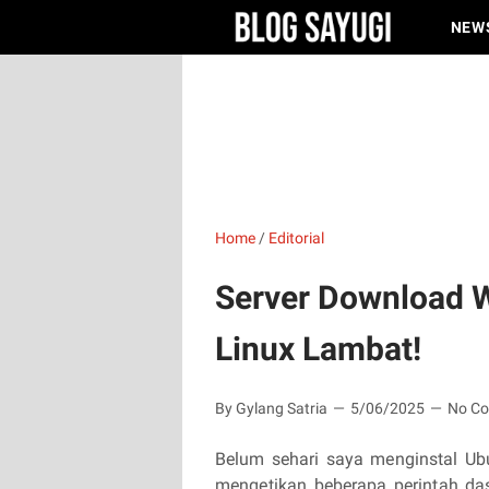
NEW
Home
/
Editorial
Server Download 
Linux Lambat!
By Gylang Satria
5/06/2025
No C
Belum sehari saya menginstal Ub
mengetikan beberapa perintah das