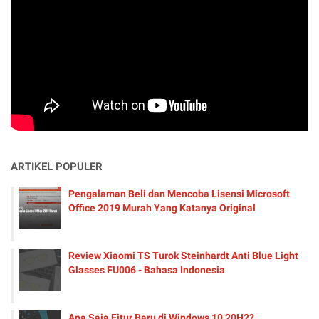
ARTIKEL POPULER
Pengalaman Beli dan Mencoba Lisensi Microsoft
Office 2019 Murah Yang Katanya Original
Review Xiaomi TS Turok Steinhardt Anti Blue Light
Glasses FU006 - Bahasa Indonesia
Apa Saja Fitur Baru di Windows 10 20H2?