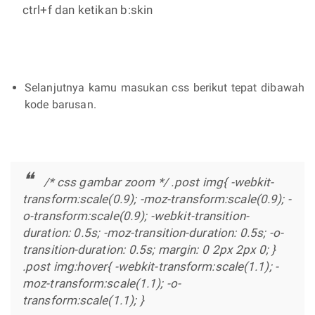
ctrl+f dan ketikan b:skin
Selanjutnya kamu masukan css berikut tepat dibawah
kode barusan.
/* css gambar zoom */ .post img{ -webkit-
transform:scale(0.9); -moz-transform:scale(0.9); -
o-transform:scale(0.9); -webkit-transition-
duration: 0.5s; -moz-transition-duration: 0.5s; -o-
transition-duration: 0.5s; margin: 0 2px 2px 0; }
.post img:hover{ -webkit-transform:scale(1.1); -
moz-transform:scale(1.1); -o-
transform:scale(1.1); }