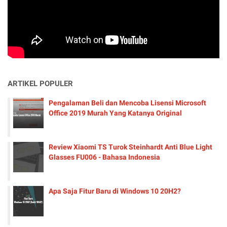
ARTIKEL POPULER
Pengalaman Beli dan Mencoba Lisensi Microsoft
Office 2019 Murah Yang Katanya Original
Review Xiaomi TS Turok Steinhardt Anti Blue Light
Glasses FU006 - Bahasa Indonesia
Apa Saja Fitur Baru di Windows 10 20H2?