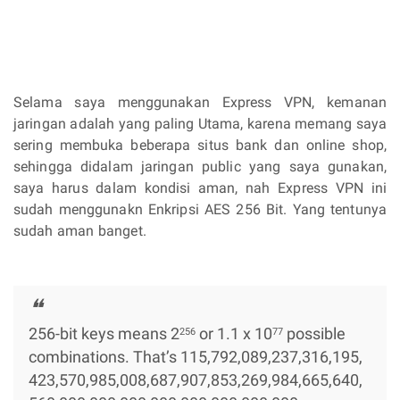
Selama saya menggunakan Express VPN, kemanan
jaringan adalah yang paling Utama, karena memang saya
sering membuka beberapa situs bank dan online shop,
sehingga didalam jaringan public yang saya gunakan,
saya harus dalam kondisi aman, nah Express VPN ini
sudah menggunakn Enkripsi AES 256 Bit. Yang tentunya
sudah aman banget.
256-bit keys means 2
or 1.1 x 10
possible
256
77
combinations. That’s 115,​792,​089,​237,​316,​195,​
423,​570,​985,​008,​687,​907,​853,​269,​984,​665,​640,​