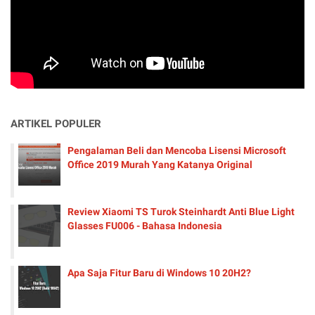
ARTIKEL POPULER
Pengalaman Beli dan Mencoba Lisensi Microsoft
Office 2019 Murah Yang Katanya Original
Review Xiaomi TS Turok Steinhardt Anti Blue Light
Glasses FU006 - Bahasa Indonesia
Apa Saja Fitur Baru di Windows 10 20H2?