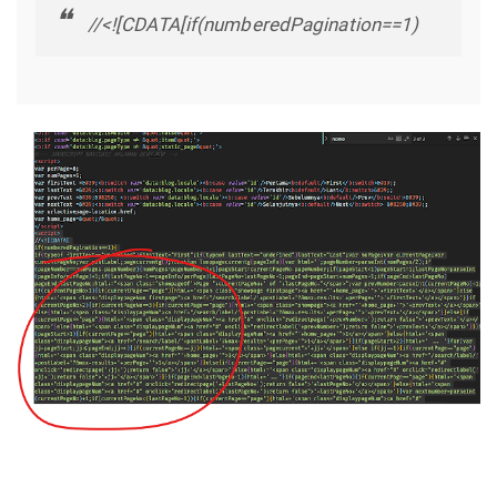
//<![CDATA[if(numberedPagination==1)