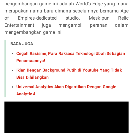
pengembangan game ini adalah World’s Edge yang mana
merupakan nama baru dimana sebelumnya bernama Age
of Empires-dedicated studio. Meskipun Relic
Entertainment juga mengambil peranan dalam
mengembangkan game ini.
BACA JUGA
Cegah Rasisme, Para Raksasa Teknologi Ubah Sebagian
Penamaannya!
Iklan Dengan Background Putih di Youtube Yang Tidak
Bisa Dihilangkan
Universal Analytics Akan Digantikan Dengan Google
Analytic 4