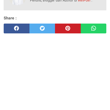
Penulis, Blogger dan Author di
WinPoin
.
Share :