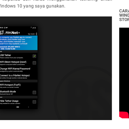
Windows 10 yang saya gunakan.
CAR
WIN
STO