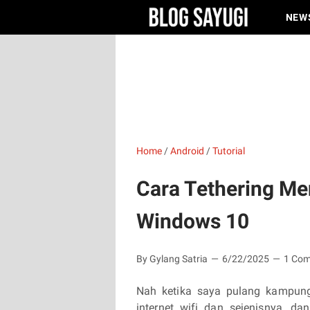
NEW
Home
/
Android
/
Tutorial
Cara Tethering M
Windows 10
By Gylang Satria
6/22/2025
1 Co
Nah ketika saya pulang kampung
internet wifi dan sejenisnya, d