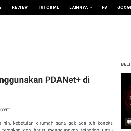
S
REVIEW
TUTORIAL
LAINNYA
FB
GOOG
BELI
enggunakan PDANet+ di
mment
 nih, kebetulan dirumah sana gak ada tuh koneksi
an terpaksa deh harus menggunakan tethering untuk