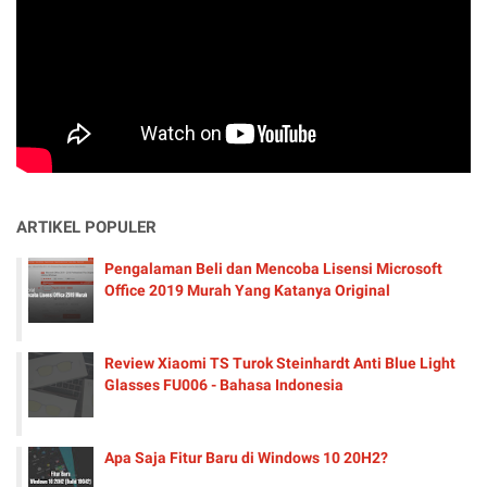
ARTIKEL POPULER
Pengalaman Beli dan Mencoba Lisensi Microsoft
Office 2019 Murah Yang Katanya Original
Review Xiaomi TS Turok Steinhardt Anti Blue Light
Glasses FU006 - Bahasa Indonesia
Apa Saja Fitur Baru di Windows 10 20H2?