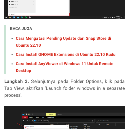
BACA JUGA
Cara Mengatasi Pending Update dari Snap Store di
Ubuntu 22.10
Cara Install GNOME Extensions di Ubuntu 22.10 Kudu
Cara Install AnyViewer di Windows 11 Untuk Remote
Desktop
Langkah 2.
Selanjutnya pada Folder Options, klik pada
Tab View, aktifkan 'Launch folder windows in a separate
process'.