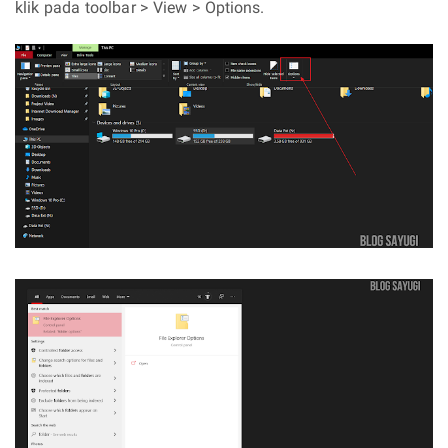
klik pada toolbar > View > Options.