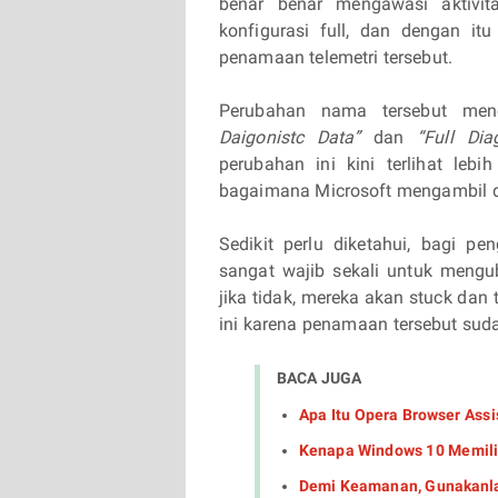
benar benar mengawasi aktivit
konfigurasi full, dan dengan i
penamaan telemetri tersebut.
Perubahan nama tersebut me
Daigonistc Data”
dan
“Full Dia
perubahan ini kini terlihat le
bagaimana Microsoft mengambil di
Sedikit perlu diketahui, bagi p
sangat wajib sekali untuk mengub
jika tidak, mereka akan stuck dan 
ini karena penamaan tersebut sud
BACA JUGA
Apa Itu Opera Browser Ass
Kenapa Windows 10 Memilik
Demi Keamanan, Gunakanla