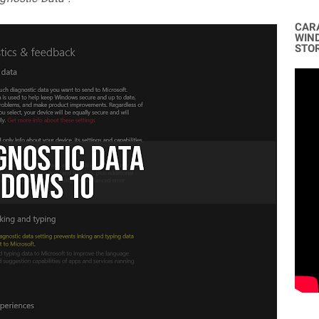
CAR
WIN
STO