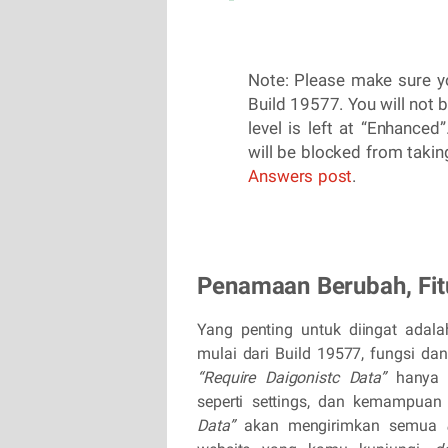
Note: Please make sure you
Build 19577. You will not b
level is left at “Enhance
will be blocked from taki
Answers post
.
Penamaan Berubah, Fit
Y
ang penting untuk diingat adal
mulai dari Build 19577, fungsi d
“Require Daigonistc Data”
hanya 
seperti settings, dan kemampuan
Data”
akan mengirimkan semua