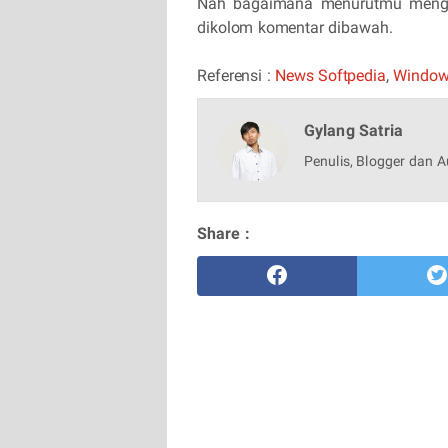
Nah bagaimana menurutmu mengen
dikolom komentar dibawah.
Referensi :
News Softpedia
,
Windows
Gylang Satria
Penulis, Blogger dan A
Share :