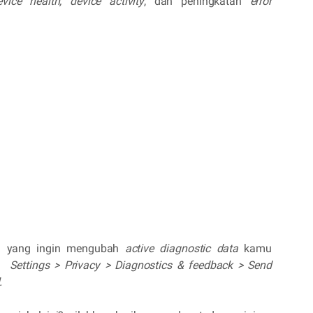
evice health, device activity
, dan peningkatan
error
ng yang ingin mengubah
active diagnostic data
kamu
an
Settings > Privacy > Diagnostics & feedback > Send
.