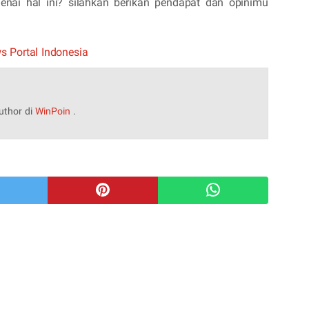
ai hal ini? silahkan berikan pendapat dan opinimu
 Portal Indonesia
uthor di
WinPoin
.