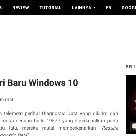
S
REVIEW
TUTORIAL
LAINNYA
FB
GOOG
BELI
ri Baru Windows 10
omment
 telemetri perihal Diagnostic Data yang dikirim dari
, mulai dengan build 19577 yang diperkenalkan pada
aktu lalu, mereka mulai memperkenalkan
“Require
gnostic Data”.