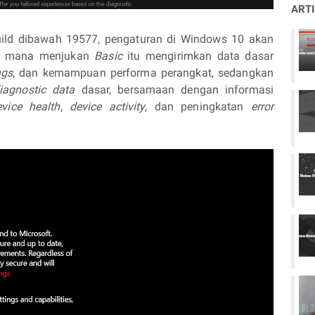
ART
uild dibawah 19577, pengaturan di Windows 10 akan
g mana menjukan
Basic
itu mengirimkan data dasar
ngs
, dan kemampuan performa perangkat, sedangkan
iagnostic data
dasar, bersamaan dengan informasi
evice health
,
device activity
, dan peningkatan
error