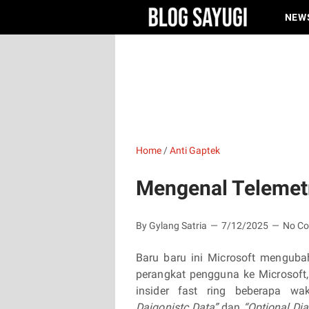
NEW
Home
/
Anti Gaptek
Mengenal Telemet
By Gylang Satria
7/12/2025
No C
Baru baru ini Microsoft mengubah
perangkat pengguna ke Microsoft
insider fast ring beberapa w
Daigonistc Data”
dan
“Optional Dia