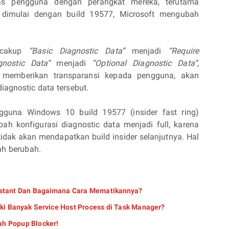
as pengguna dengan perangkat mereka, terutama
tu dimulai dengan build 19577, Microsoft mengubah
ncakup
“Basic Diagnostic Data”
menjadi
“Require
gnostic Data”
menjadi
“Optional Diagnostic Data”
,
bih memberikan transparansi kepada pengguna, akan
agnostic data tersebut.
engguna Windows 10 build 19577 (insider fast ring)
ah konfigurasi diagnostic data menjadi full, karena
tidak akan mendapatkan build insider selanjutnya. Hal
ah berubah.
istant Dan Bagaimana Cara Mematikannya?
i Banyak Service Host Process di Task Manager?
h Popup Blocker!