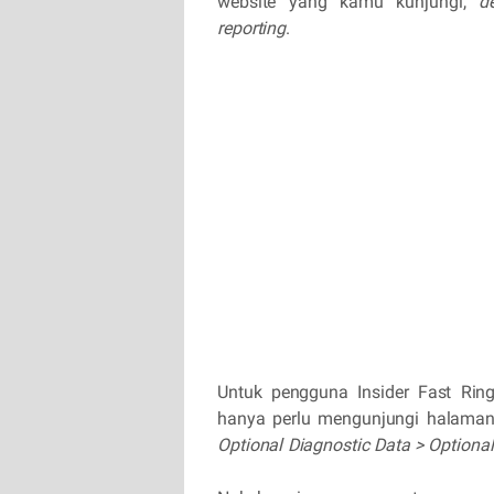
website yang kamu kunjungi,
d
reporting
.
Untuk pengguna Insider Fast Ri
hanya perlu mengunjungi halam
Optional Diagnostic Data > Optional