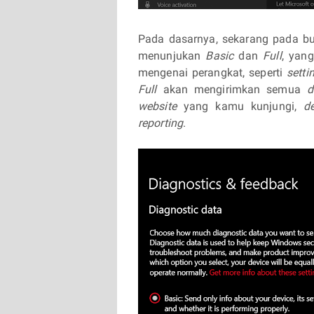
Pada dasarnya, sekarang pada b
menunjukan
Basic
dan
Full
, yan
mengenai perangkat, seperti
setti
Full
akan mengirimkan semua
d
website
yang kamu kunjungi,
d
reporting
.