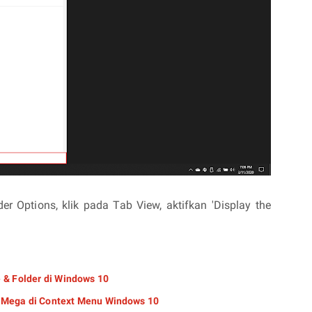
er Options, klik pada Tab View, aktifkan 'Display the
 & Folder di Windows 10
 Mega di Context Menu Windows 10