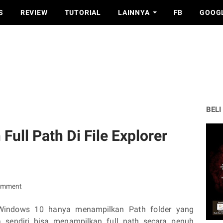
S
REVIEW
TUTORIAL
LAINNYA
FB
GOOG
BELI
ull Path Di File Explorer
omment
i Windows 10 hanya menampilkan Path folder yang
sendiri bisa menampilkan full path secara penuh