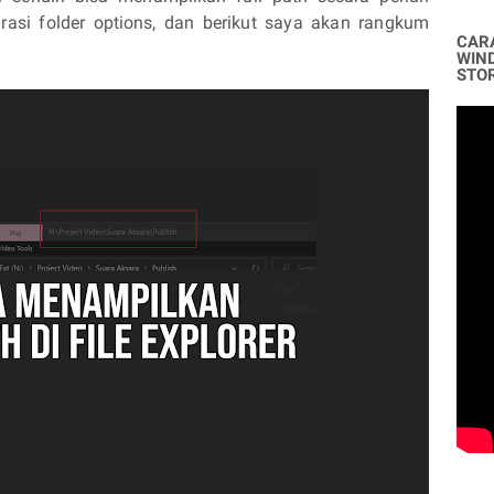
asi folder options, dan berikut saya akan rangkum
CAR
WIN
STO