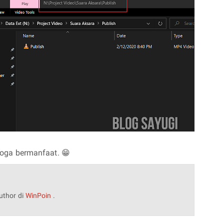
oga bermanfaat. 😁
uthor di
WinPoin
.