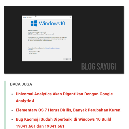
BACA JUGA
Universal Analytics Akan Digantikan Dengan Google
Analytic 4
Elementary OS 7 Horus Dirilis, Banyak Perubahan Keren!
Bug Kaomoji Sudah Diperbaiki di Windows 10 Build
19041.661 dan 19041.661