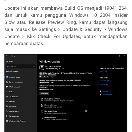
Update ini akan membawa Build OS menjadi 19041.264,
dan untuk kamu pengguna Windows 10 2004 Insider
Slow atau Release Preview Ring, kamu dapat langsung
saja masuk ke Settings > Update & Security > Windows
Update > Klik Check For Updates, untuk mendapatkan
pembaruan diatas.