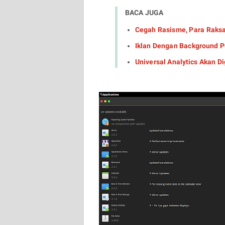
BACA JUGA
Cegah Rasisme, Para Raks
Iklan Dengan Background Pu
Universal Analytics Akan D