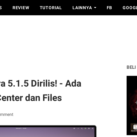
S
REVIEW
TUTORIAL
LAINNYA
FB
GOOG
BELI
 5.1.5 Dirilis! - Ada
enter dan Files
omment