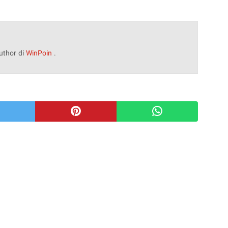
uthor di
WinPoin
.