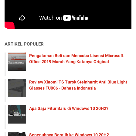
ARTIKEL POPULER
Pengalaman Beli dan Mencoba Lisensi Microsoft
Office 2019 Murah Yang Katanya Original
Review Xiaomi TS Turok Steinhardt Anti Blue Light
Glasses FU006 - Bahasa Indonesia
Apa Saja Fitur Baru di Windows 10 20H2?
Sepenuhnya Beralih ke Windows 10 20H2