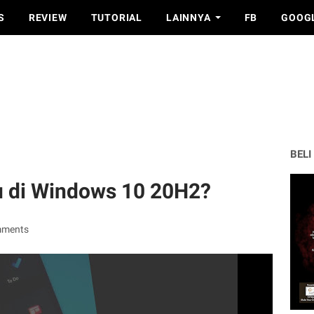
S
REVIEW
TUTORIAL
LAINNYA
FB
GOOG
BELI
ru di Windows 10 20H2?
mments