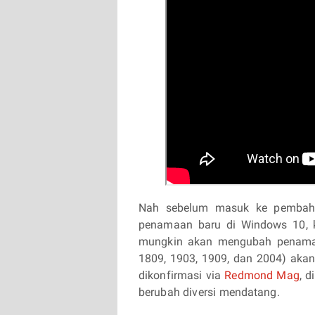
Nah sebelum masuk ke pembahas
penamaan baru di Windows 10, k
mungkin akan mengubah penamaa
1809, 1903, 1909, dan 2004) akan
dikonfirmasi via
Redmond Mag
, 
berubah diversi mendatang.