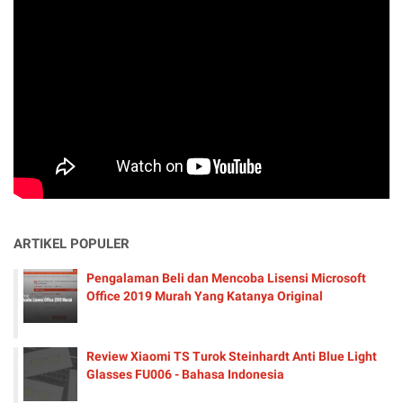
ARTIKEL POPULER
Pengalaman Beli dan Mencoba Lisensi Microsoft
Office 2019 Murah Yang Katanya Original
Review Xiaomi TS Turok Steinhardt Anti Blue Light
Glasses FU006 - Bahasa Indonesia